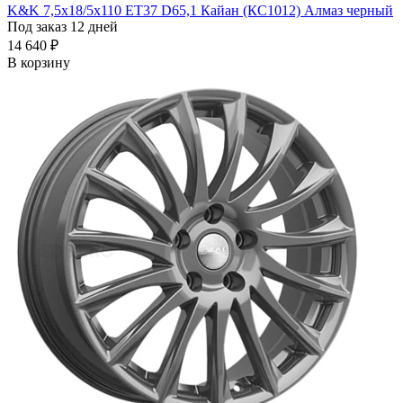
K&K 7,5x18/5x110 ET37 D65,1 Кайан (КС1012) Алмаз черный
Под заказ 12 дней
14 640 ₽
В корзину