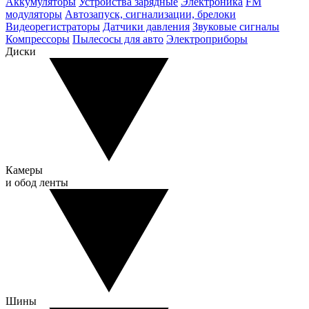
Аккумуляторы
Устройства зарядные
Электроника
FM
модуляторы
Автозапуск, сигнализации, брелоки
Видеорегистраторы
Датчики давления
Звуковые сигналы
Компрессоры
Пылесосы для авто
Электроприборы
Диски
Камеры
и обод ленты
Шины