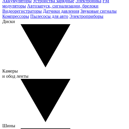
Аккумуляторы
Устройства зарядные
Электроника
FM
модуляторы
Автозапуск, сигнализации, брелоки
Видеорегистраторы
Датчики давления
Звуковые сигналы
Компрессоры
Пылесосы для авто
Электроприборы
Диски
Камеры
и обод ленты
Шины