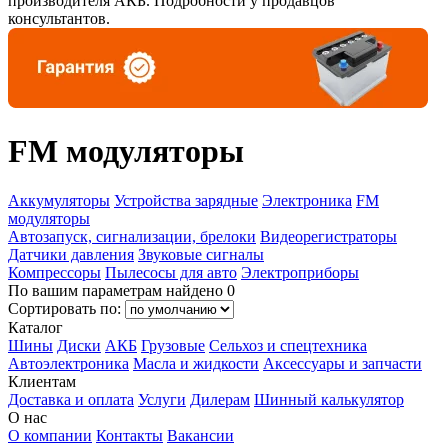
производителя АКБ. Подробности у продавцов
консультантов.
FM модуляторы
Аккумуляторы
Устройства зарядные
Электроника
FM
модуляторы
Автозапуск, сигнализации, брелоки
Видеорегистраторы
Датчики давления
Звуковые сигналы
Компрессоры
Пылесосы для авто
Электроприборы
По вашим параметрам найдено 0
Сортировать по:
Каталог
Шины
Диски
АКБ
Грузовые
Сельхоз и спецтехника
Автоэлектроника
Масла и жидкости
Аксессуары и запчасти
Клиентам
Доставка и оплата
Услуги
Дилерам
Шинный калькулятор
О нас
О компании
Контакты
Вакансии