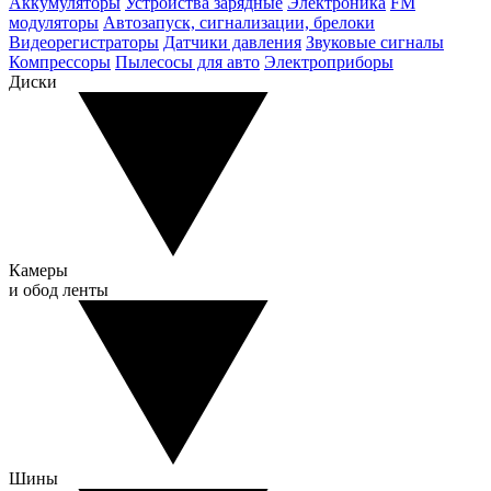
Аккумуляторы
Устройства зарядные
Электроника
FM
модуляторы
Автозапуск, сигнализации, брелоки
Видеорегистраторы
Датчики давления
Звуковые сигналы
Компрессоры
Пылесосы для авто
Электроприборы
Диски
Камеры
и обод ленты
Шины