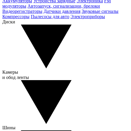
Аккумуляторы
Устройства зарядные
Электроника
FM
модуляторы
Автозапуск, сигнализации, брелоки
Видеорегистраторы
Датчики давления
Звуковые сигналы
Компрессоры
Пылесосы для авто
Электроприборы
Диски
Камеры
и обод ленты
Шины