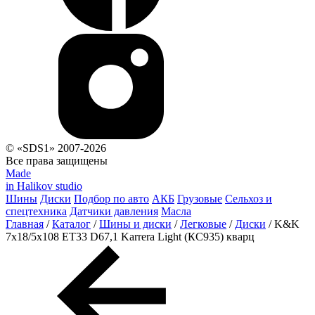
© «SDS1» 2007-2026
Все права защищены
Made
in Halikov studio
Шины
Диски
Подбор по авто
АКБ
Грузовые
Сельхоз и
спецтехника
Датчики давления
Масла
Главная
/
Каталог
/
Шины и диски
/
Легковые
/
Диски
/
K&K
7x18/5x108 ET33 D67,1 Karrera Light (КС935) кварц