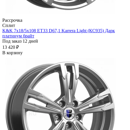
Рассрочка
Сплит
K&K 7x18/5x108 ET33 D67,1 Karrera Light (КС935) Дарк
платинум брайт
Под заказ 12 дней
13 420 ₽
В корзину