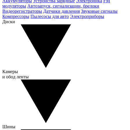
Аккумуляторы
Устройства зарядные
Электроника
FM
модуляторы
Автозапуск, сигнализации, брелоки
Видеорегистраторы
Датчики давления
Звуковые сигналы
Компрессоры
Пылесосы для авто
Электроприборы
Диски
Камеры
и обод ленты
Шины