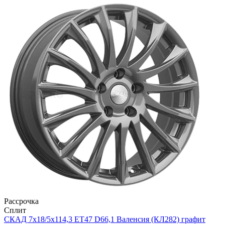
Рассрочка
Сплит
СКАД 7x18/5x114,3 ET47 D66,1 Валенсия (КЛ282) графит