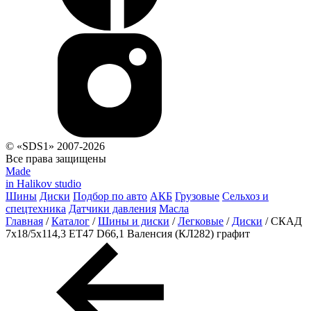
© «SDS1» 2007-2026
Все права защищены
Made
in Halikov studio
Шины
Диски
Подбор по авто
АКБ
Грузовые
Сельхоз и
спецтехника
Датчики давления
Масла
Главная
/
Каталог
/
Шины и диски
/
Легковые
/
Диски
/
СКАД
7x18/5x114,3 ET47 D66,1 Валенсия (КЛ282) графит