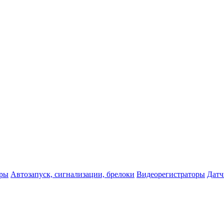
оры
Автозапуск, сигнализации, брелоки
Видеорегистраторы
Датч