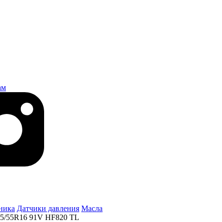
ам
ника
Датчики давления
Масла
05/55R16 91V HF820 TL