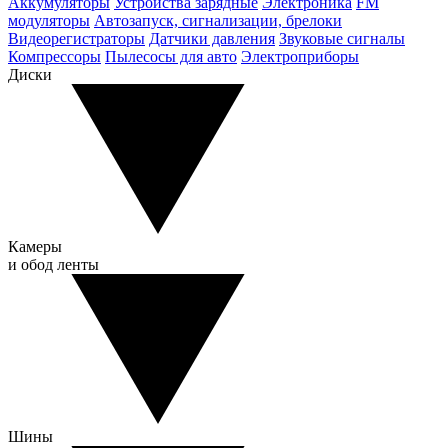
Аккумуляторы
Устройства зарядные
Электроника
FM
модуляторы
Автозапуск, сигнализации, брелоки
Видеорегистраторы
Датчики давления
Звуковые сигналы
Компрессоры
Пылесосы для авто
Электроприборы
Диски
Камеры
и обод ленты
Шины