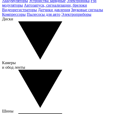
Аккумуляторы
Устройства зарядные
Электроника
FM
модуляторы
Автозапуск, сигнализации, брелоки
Видеорегистраторы
Датчики давления
Звуковые сигналы
Компрессоры
Пылесосы для авто
Электроприборы
Диски
Камеры
и обод ленты
Шины