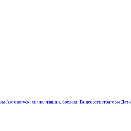
оры
Автозапуск, сигнализации, брелоки
Видеорегистраторы
Датч