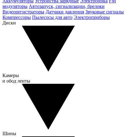
Аккумуляторы
Устройства зарядные
Электроника
FM
модуляторы
Автозапуск, сигнализации, брелоки
Видеорегистраторы
Датчики давления
Звуковые сигналы
Компрессоры
Пылесосы для авто
Электроприборы
Диски
Камеры
и обод ленты
Шины