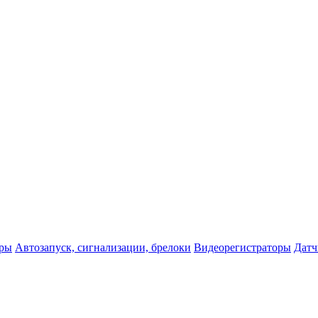
оры
Автозапуск, сигнализации, брелоки
Видеорегистраторы
Датч