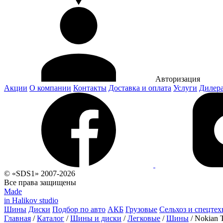
Авторизация
Акции
О компании
Контакты
Доставка и оплата
Услуги
Дилер
© «SDS1» 2007-2026
Все права защищены
Made
in Halikov studio
Шины
Диски
Подбор по авто
АКБ
Грузовые
Сельхоз и спецтех
Главная
/
Каталог
/
Шины и диски
/
Легковые
/
Шины
/
Nokian 