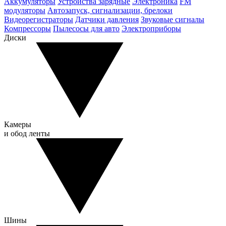
Аккумуляторы
Устройства зарядные
Электроника
FM
модуляторы
Автозапуск, сигнализации, брелоки
Видеорегистраторы
Датчики давления
Звуковые сигналы
Компрессоры
Пылесосы для авто
Электроприборы
Диски
Камеры
и обод ленты
Шины