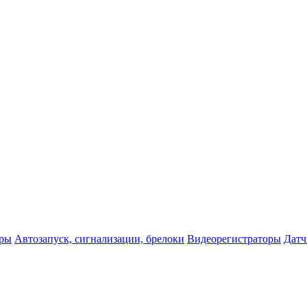
оры
Автозапуск, сигнализации, брелоки
Видеорегистраторы
Датч