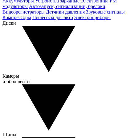
Аккумуляторы
Устройства зарядные
Электроника
FM
модуляторы
Автозапуск, сигнализации, брелоки
Видеорегистраторы
Датчики давления
Звуковые сигналы
Компрессоры
Пылесосы для авто
Электроприборы
Диски
Камеры
и обод ленты
Шины