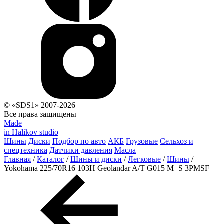
© «SDS1» 2007-2026
Все права защищены
Made
in Halikov studio
Шины
Диски
Подбор по авто
АКБ
Грузовые
Сельхоз и
спецтехника
Датчики давления
Масла
Главная
/
Каталог
/
Шины и диски
/
Легковые
/
Шины
/
Yokohama 225/70R16 103H Geolandar A/T G015 M+S 3PMSF