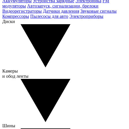
Аккумуляторы
Устройства зарядные
Электроника
FM
модуляторы
Автозапуск, сигнализации, брелоки
Видеорегистраторы
Датчики давления
Звуковые сигналы
Компрессоры
Пылесосы для авто
Электроприборы
Диски
Камеры
и обод ленты
Шины