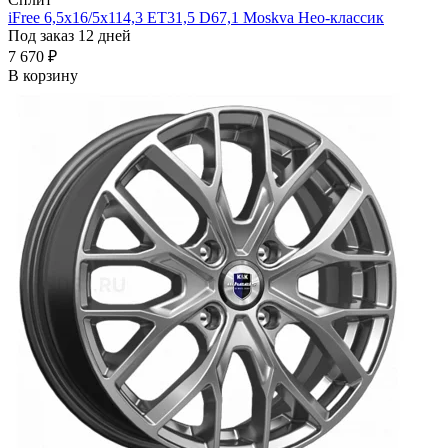
iFree 6,5x16/5x114,3 ET31,5 D67,1 Moskva Нео-классик
Под заказ 12 дней
7 670 ₽
В корзину