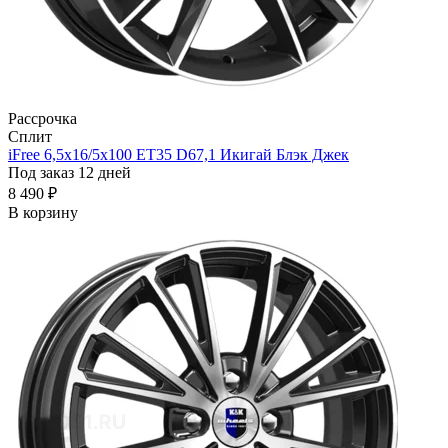
Рассрочка
Сплит
iFree 6,5x16/5x100 ET35 D67,1 Икигай Блэк Джек
Под заказ 12 дней
8 490 ₽
В корзину