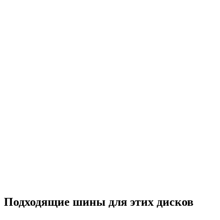
Рассрочка
Сплит
LS Forged 7,5x19/5x108 ET38 D65,1 LS FG22 BK (конус, C570)
Под заказ 14 дней
24 870 ₽
В корзину
Подходящие шины для этих дисков