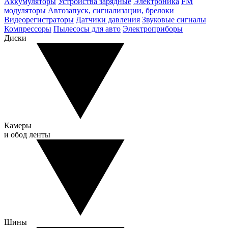
Аккумуляторы
Устройства зарядные
Электроника
FM
модуляторы
Автозапуск, сигнализации, брелоки
Видеорегистраторы
Датчики давления
Звуковые сигналы
Компрессоры
Пылесосы для авто
Электроприборы
Диски
Камеры
и обод ленты
Шины