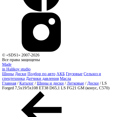
© «SDS1» 2007-2026
Все права защищены
Made
in Halikov studio
Шины
Диски
Подбор по авто
АКБ
Грузовые
Сельхоз и
спецтехника
Датчики давления
Масла
Главная
/
Каталог
/
Шины и диски
/
Легковые
/
Диски
/
LS
Forged 7,5x19/5x108 ET38 D65,1 LS FG21 GM (конус, C570)