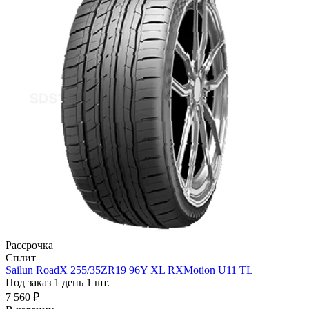
Рассрочка
Сплит
Sailun RoadX 255/35ZR19 96Y XL RXMotion U11 TL
Под заказ 1 день
1 шт.
7 560 ₽