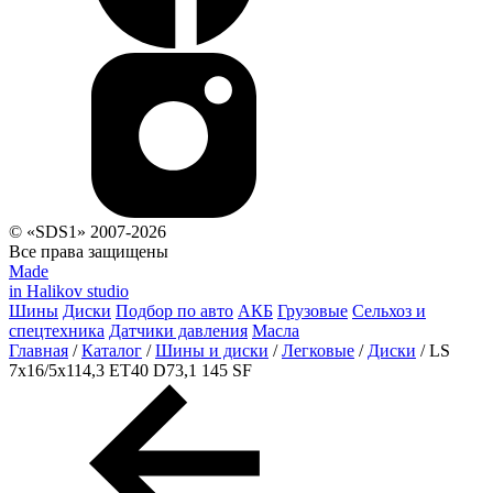
© «SDS1» 2007-2026
Все права защищены
Made
in Halikov studio
Шины
Диски
Подбор по авто
АКБ
Грузовые
Сельхоз и
спецтехника
Датчики давления
Масла
Главная
/
Каталог
/
Шины и диски
/
Легковые
/
Диски
/
LS
7x16/5x114,3 ET40 D73,1 145 SF