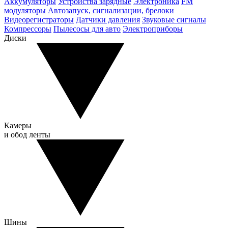
Аккумуляторы
Устройства зарядные
Электроника
FM
модуляторы
Автозапуск, сигнализации, брелоки
Видеорегистраторы
Датчики давления
Звуковые сигналы
Компрессоры
Пылесосы для авто
Электроприборы
Диски
Камеры
и обод ленты
Шины