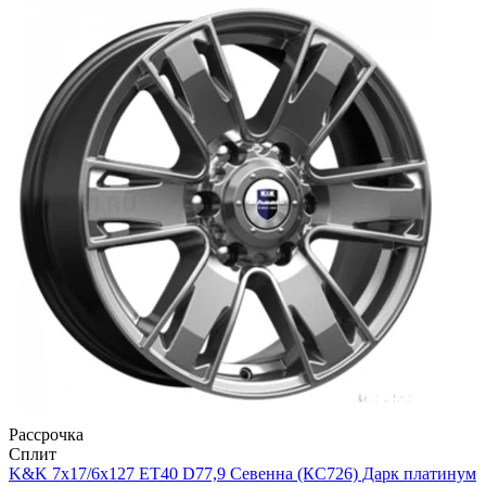
Рассрочка
Сплит
K&K 7x17/6x127 ET40 D77,9 Севенна (КС726) Дарк платинум