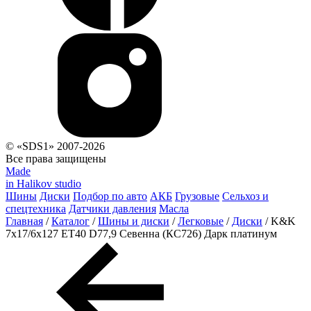
© «SDS1» 2007-2026
Все права защищены
Made
in Halikov studio
Шины
Диски
Подбор по авто
АКБ
Грузовые
Сельхоз и
спецтехника
Датчики давления
Масла
Главная
/
Каталог
/
Шины и диски
/
Легковые
/
Диски
/
K&K
7x17/6x127 ET40 D77,9 Севенна (КС726) Дарк платинум