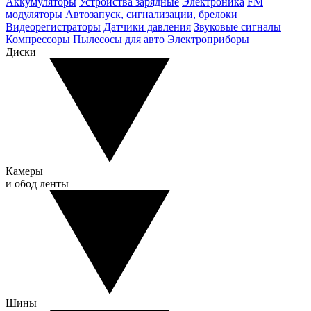
Аккумуляторы
Устройства зарядные
Электроника
FM
модуляторы
Автозапуск, сигнализации, брелоки
Видеорегистраторы
Датчики давления
Звуковые сигналы
Компрессоры
Пылесосы для авто
Электроприборы
Диски
Камеры
и обод ленты
Шины