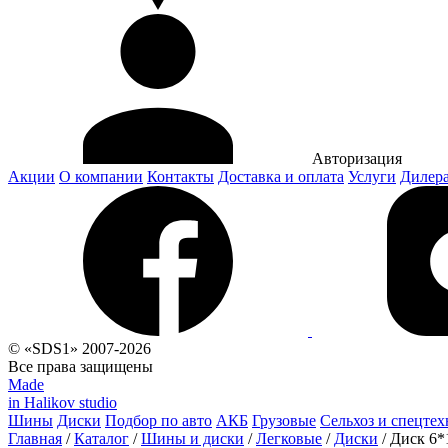
Авторизация
Акции
О компании
Контакты
Доставка и оплата
Услуги
Дилер
© «SDS1» 2007-2026
Все права защищены
Made
in Halikov studio
Шины
Диски
Подбор по авто
АКБ
Грузовые
Сельхоз и спецтех
Главная
/
Каталог
/
Шины и диски
/
Легковые
/
Диски
/
Диск 6*1