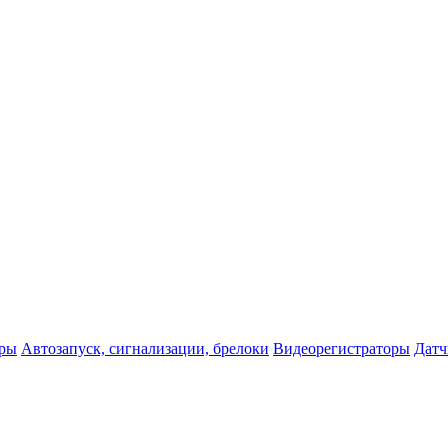
оры
Автозапуск, сигнализации, брелоки
Видеорегистраторы
Датч