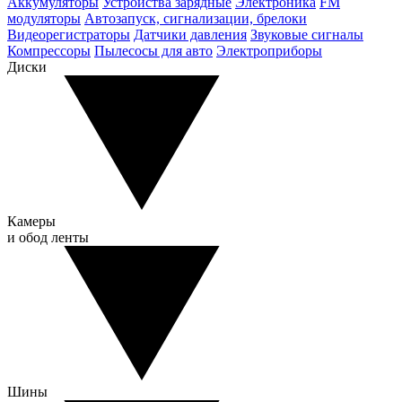
Аккумуляторы
Устройства зарядные
Электроника
FM
модуляторы
Автозапуск, сигнализации, брелоки
Видеорегистраторы
Датчики давления
Звуковые сигналы
Компрессоры
Пылесосы для авто
Электроприборы
Диски
Камеры
и обод ленты
Шины