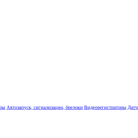
оры
Автозапуск, сигнализации, брелоки
Видеорегистраторы
Датч