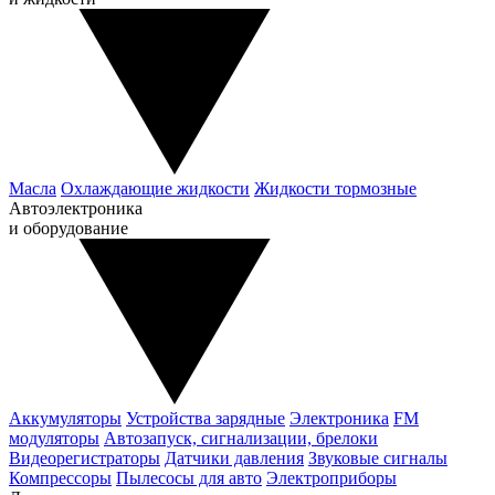
Масла
Охлаждающие жидкости
Жидкости тормозные
Автоэлектроника
и оборудование
Аккумуляторы
Устройства зарядные
Электроника
FM
модуляторы
Автозапуск, сигнализации, брелоки
Видеорегистраторы
Датчики давления
Звуковые сигналы
Компрессоры
Пылесосы для авто
Электроприборы