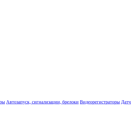
оры
Автозапуск, сигнализации, брелоки
Видеорегистраторы
Датч