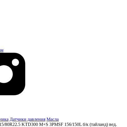
ам
ника
Датчики давления
Масла
5/80R22.5 KTD300 M+S 3PMSF 156/150L б/к (тайланд) вед.