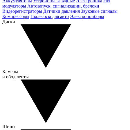
Аккумуляторы
Устройства зарядные
Электроника
FM
модуляторы
Автозапуск, сигнализации, брелоки
Видеорегистраторы
Датчики давления
Звуковые сигналы
Компрессоры
Пылесосы для авто
Электроприборы
Диски
Камеры
и обод ленты
Шины