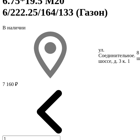
6.75*19.5 M20
6/222.25/164/133 (Газон)
В наличии
ул.
8
Соединит
ельное
.
ш
шоссе, д. 3 к. 1
7 160 ₽