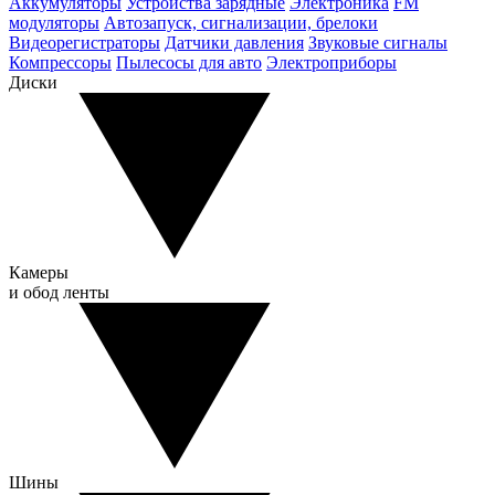
Аккумуляторы
Устройства зарядные
Электроника
FM
модуляторы
Автозапуск, сигнализации, брелоки
Видеорегистраторы
Датчики давления
Звуковые сигналы
Компрессоры
Пылесосы для авто
Электроприборы
Диски
Камеры
и обод ленты
Шины