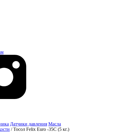
ам
ника
Датчики давления
Масла
ости
/
Тосол Felix Euro -35C (5 кг.)