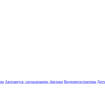
оры
Автозапуск, сигнализации, брелоки
Видеорегистраторы
Датч