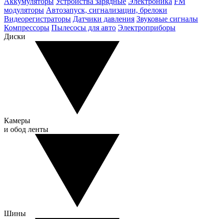
Аккумуляторы
Устройства зарядные
Электроника
FM
модуляторы
Автозапуск, сигнализации, брелоки
Видеорегистраторы
Датчики давления
Звуковые сигналы
Компрессоры
Пылесосы для авто
Электроприборы
Диски
Камеры
и обод ленты
Шины