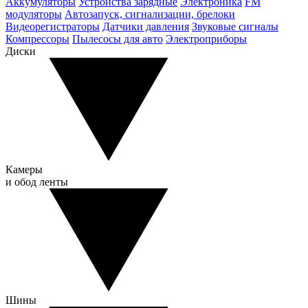
Аккумуляторы
Устройства зарядные
Электроника
FM
модуляторы
Автозапуск, сигнализации, брелоки
Видеорегистраторы
Датчики давления
Звуковые сигналы
Компрессоры
Пылесосы для авто
Электроприборы
Диски
Камеры
и обод ленты
Шины