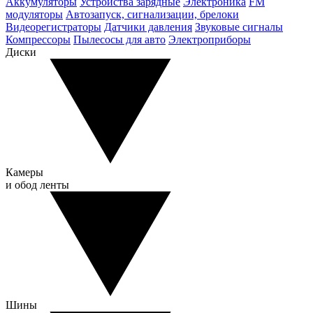
Аккумуляторы
Устройства зарядные
Электроника
FM
модуляторы
Автозапуск, сигнализации, брелоки
Видеорегистраторы
Датчики давления
Звуковые сигналы
Компрессоры
Пылесосы для авто
Электроприборы
Диски
Камеры
и обод ленты
Шины