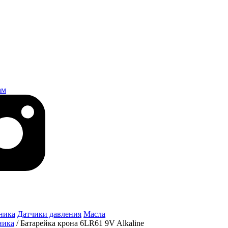
ам
ника
Датчики давления
Масла
ника
/
Батарейка крона 6LR61 9V Alkaline