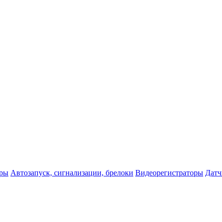
оры
Автозапуск, сигнализации, брелоки
Видеорегистраторы
Датч