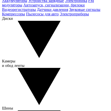
Аккумуляторы
Устройства зарядные
Электроника
FM
модуляторы
Автозапуск, сигнализации, брелоки
Видеорегистраторы
Датчики давления
Звуковые сигналы
Компрессоры
Пылесосы для авто
Электроприборы
Диски
Камеры
и обод ленты
Шины