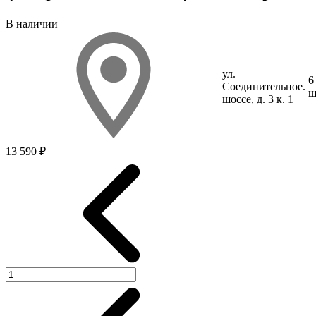
В наличии
ул.
6
Соединит
ельное
.
ш
шоссе, д. 3 к. 1
13 590 ₽