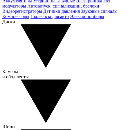
Аккумуляторы
Устройства зарядные
Электроника
FM
модуляторы
Автозапуск, сигнализации, брелоки
Видеорегистраторы
Датчики давления
Звуковые сигналы
Компрессоры
Пылесосы для авто
Электроприборы
Диски
Камеры
и обод ленты
Шины