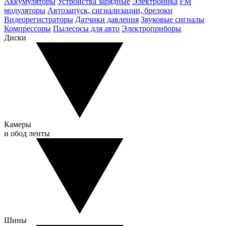
Аккумуляторы
Устройства зарядные
Электроника
FM
модуляторы
Автозапуск, сигнализации, брелоки
Видеорегистраторы
Датчики давления
Звуковые сигналы
Компрессоры
Пылесосы для авто
Электроприборы
Диски
Камеры
и обод ленты
Шины