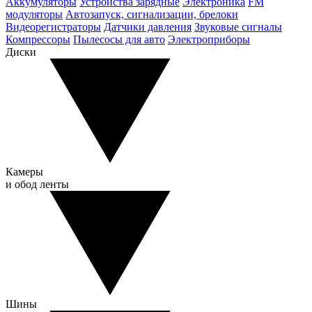
Аккумуляторы
Устройства зарядные
Электроника
FM
модуляторы
Автозапуск, сигнализации, брелоки
Видеорегистраторы
Датчики давления
Звуковые сигналы
Компрессоры
Пылесосы для авто
Электроприборы
Диски
Камеры
и обод ленты
Шины