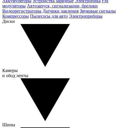
Аккумуляторы
Устройства зарядные
Электроника
FM
модуляторы
Автозапуск, сигнализации, брелоки
Видеорегистраторы
Датчики давления
Звуковые сигналы
Компрессоры
Пылесосы для авто
Электроприборы
Диски
Камеры
и обод ленты
Шины