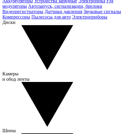
Аккумуляторы
Устройства зарядные
Электроника
FM
модуляторы
Автозапуск, сигнализации, брелоки
Видеорегистраторы
Датчики давления
Звуковые сигналы
Компрессоры
Пылесосы для авто
Электроприборы
Диски
Камеры
и обод ленты
Шины