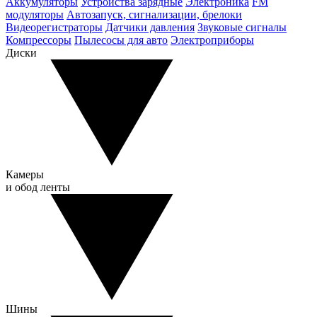
Аккумуляторы
Устройства зарядные
Электроника
FM
модуляторы
Автозапуск, сигнализации, брелоки
Видеорегистраторы
Датчики давления
Звуковые сигналы
Компрессоры
Пылесосы для авто
Электроприборы
Диски
Камеры
и обод ленты
Шины