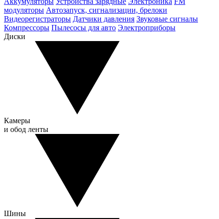
Аккумуляторы
Устройства зарядные
Электроника
FM
модуляторы
Автозапуск, сигнализации, брелоки
Видеорегистраторы
Датчики давления
Звуковые сигналы
Компрессоры
Пылесосы для авто
Электроприборы
Диски
Камеры
и обод ленты
Шины