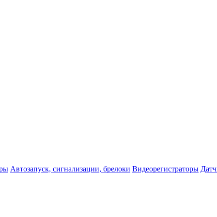
оры
Автозапуск, сигнализации, брелоки
Видеорегистраторы
Датч