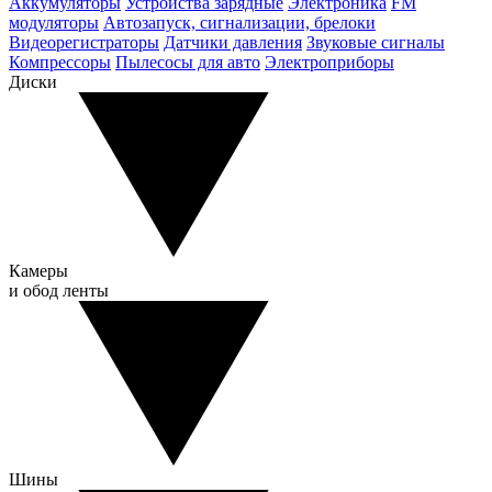
Аккумуляторы
Устройства зарядные
Электроника
FM
модуляторы
Автозапуск, сигнализации, брелоки
Видеорегистраторы
Датчики давления
Звуковые сигналы
Компрессоры
Пылесосы для авто
Электроприборы
Диски
Камеры
и обод ленты
Шины