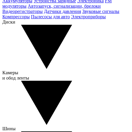
Аккумуляторы
Устройства зарядные
Электроника
FM
модуляторы
Автозапуск, сигнализации, брелоки
Видеорегистраторы
Датчики давления
Звуковые сигналы
Компрессоры
Пылесосы для авто
Электроприборы
Диски
Камеры
и обод ленты
Шины