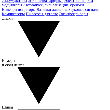
Аккумуляторы
Устройства зарядные
Электроника
FM
модуляторы
Автозапуск, сигнализации, брелоки
Видеорегистраторы
Датчики давления
Звуковые сигналы
Компрессоры
Пылесосы для авто
Электроприборы
Диски
Камеры
и обод ленты
Шины