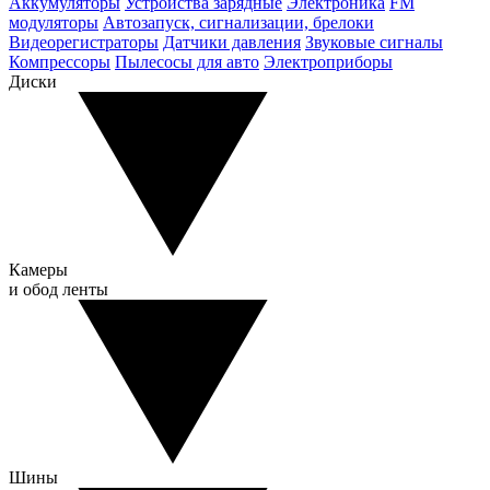
Аккумуляторы
Устройства зарядные
Электроника
FM
модуляторы
Автозапуск, сигнализации, брелоки
Видеорегистраторы
Датчики давления
Звуковые сигналы
Компрессоры
Пылесосы для авто
Электроприборы
Диски
Камеры
и обод ленты
Шины