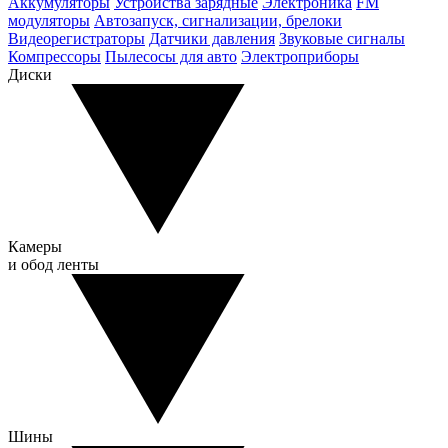
Аккумуляторы
Устройства зарядные
Электроника
FM
модуляторы
Автозапуск, сигнализации, брелоки
Видеорегистраторы
Датчики давления
Звуковые сигналы
Компрессоры
Пылесосы для авто
Электроприборы
Диски
Камеры
и обод ленты
Шины